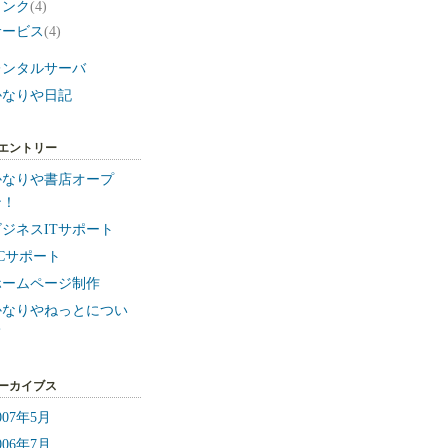
リンク
(4)
サービス
(4)
レンタルサーバ
かなりや日記
エントリー
かなりや書店オープ
ン！
ビジネスITサポート
PCサポート
ホームページ制作
かなりやねっとについ
て
ーカイブス
007年5月
006年7月