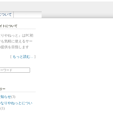
について
イトについて
なりやねっと』はPC初
でも気軽に使えるサー
の提供を目指します
[
もっと読む...
]
リー
お知らせ
(3)
かなりやねっとについ
て
(1)