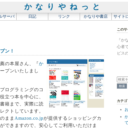
かなりやねっと
ルサーバ
日記
リンク
かなりや書店
サイト
このサ
『か
心者
プン！
ビス
薦の本屋さん、『
か
ープンいたしまし
プログラミングのコ
役立つ本を中心に、
カテゴ
書籍まで、実際に読
レクトしています。
のまま
Amazon.co.jp
が提供するショッピングカ
ができますので、安心してご利用いただけま