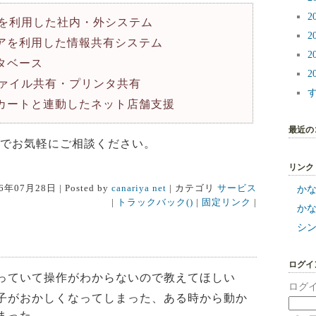
2
Sを利用した社内・外システム
2
アを利用した情報共有システム
2
タベース
2
ファイル共有・プリンタ共有
カートと連動したネット店舗支援
最近の
でお気軽にご相談ください。
リンク
6年07月28日 | Posted by
canariya net
| カテゴリ
サービス
か
|
トラックバック()
|
固定リンク
|
か
シ
ログイ
っていて操作がわからないので教えてほしい
ログイ
子がおかしくなってしまった、ある時から動か
まった